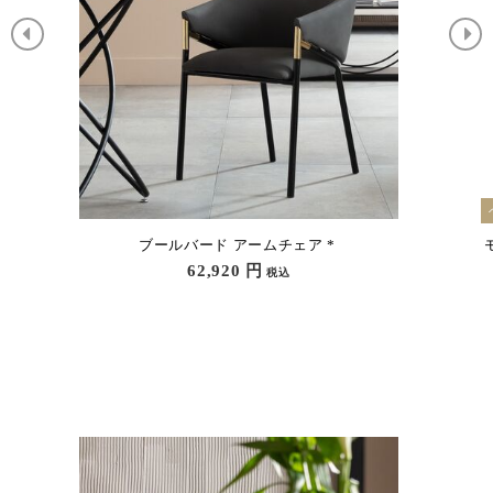
ベストセラー
ベ
モレキュラーブラックO120cm ダイニングテ
ーブル
203,500
円
税込