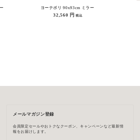
アブストラクト ホワイト 80×120 cm アート
ア
47,300
円
税込
メールマガジン登録
会員限定セールやおトクなクーポン、キャンペーンなど最新情
報をお届けします。