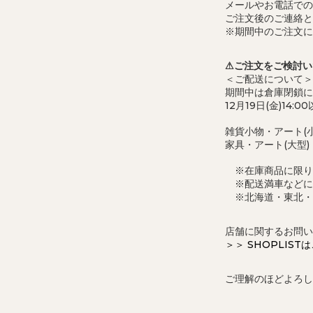
メールやお電話での
ご注文後のご連絡とお
※期間中のご注文に
⚠ご注文をご検討い
＜ご配送について＞
期間中は倉庫閉鎖に
12月19日(金)1
雑貨小物・アート(小型
家具・アート(大型)
※在庫商品に限り
※配送満車などに
※北海道・東北・
店舗に関するお問い
＞＞ SHOPLIST
ご理解のほどよろし