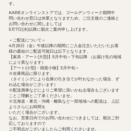
す。
KAREオンラインストアでは、ゴールデンウィーク期間中
問い合わせ窓口は休業となりますため、ご注文後のご連絡と
お問い合わせに関しましては
5月7日(水)以降に順次ご案内申し上げます。
＜ご配送について＞
4月25日（金）午後以降の期間にご入金注文いただいたお客
様の最短のご配送可能日は以下となります。
【家具・アート(大型)】5月中旬～下旬以降 （お届け先の地域
により異なります）
【アート(小型)・雑貨小物】5月中旬～
※在庫商品に限ります。
（タイミングにより在庫の引き当てが叶わなかった場合、ず
れ込む場合がございます）
※配送満車などによりご希望に添いかねる場合もございます
ことご理解とご了承くださいませ。
※北海道・東北・沖縄・離島など一部地域への配送は、上記
よりさらにお時間を
いただく場合がございます。
なお、営業日内でのお問い合わせにつきましては、順次ご対
応しておりますので
ご不明点がございましたらご利用くださいませ。