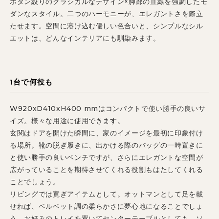
ボタン絞りのクラシカルなデザイン×脚部の直線を強調したモ
ダンなスタイル。二つのハーモニーが、エレガントさを際立
たせます。空間に溶け込む優しい色合いと、シンプルなシル
エットは、どんなインテリアにも馴染みます。
1台で何役も
W920xD410xH400 mmはコンパクトで使い勝手の良いサ
イズ。様々な用途に使用できます。
玄関はドアを開けた瞬間に、家のイメージを最初に印象付け
る場所。靴の脱ぎ履きに、出かける際のバッグの一時置きに
と使い勝手の良いベンチですが、さらにエレガントな空間が
広がっていることを期待させてくれる役割もはたしてくれる
ことでしょう。
リビングでは寛ぎアイテムとして。オットマンとして足を載
せれば、ベルベット調の柔らかさに夢心地になることでしょ
う。お好みのトレイを置いてセンターテーブルとしても。ソ