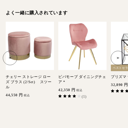
よく一緒に購入されています
ベストセ
イ
チェリー ストレージ ロー
ビバモーブ ダイニングチェ
プリズマ 
ズ ブラス (2/Set) スツー
ア *
32,890
円
ル
42,350
円
税込
44,550
円
税込
(1)