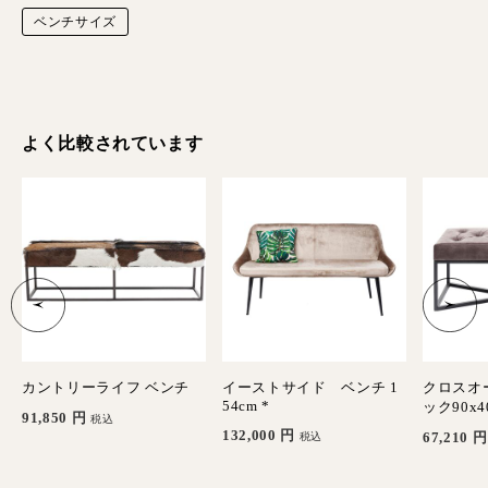
ベンチサイズ
よく比較されています
ン
カントリーライフ ベンチ
イーストサイド ベンチ 1
クロスオ
54cm *
ック90x
91,850
円
税込
132,000
円
67,210
円
税込