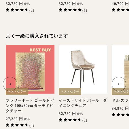
32,780
円
32,780
円
40,700
円
税込
税込
(2)
(1)
よく一緒に購入されています
ベストセラー
ベストセラー
ベストセ
フラワーボート ゴールドピ
イーストサイド パール ダ
ドル スツ
ンク 100x80cm タッチドピ
イニングチェア
34,870
円
クチャー
32,780
円
税込
27,280
円
税込
(2)
(4)