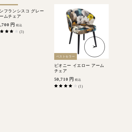
ベストセラー
ンフランシスコ グレー
ームチェア
,700
円
税込
(3)
ベストセラー
ピオニー イエロー アーム
モードベ
チェア
アームチ
50,710
円
49,830
税込
(1)