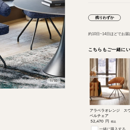
残りわずか
約10日~14日ほどでお
こちらもご一緒に
1
10
/
アラベラオレンジ ス
ベルチェア
52,470
円
税込
一緒に購入する