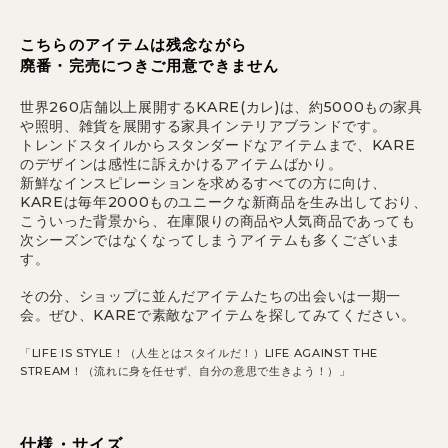
こちらのアイテムは残念ながら
廃番・完売につきご用意できません
世界260店舗以上展開するKARE(カレ)は、約5000もの家具
や照明、雑貨を展開する家具インテリアブランドです。
トレンドスタイルからスタンダードなアイテムまで、KARE
のデザインは感性に訴えかけるアイテムばかり。
新鮮なインスピレーションを求めるすべての方に向け、
KAREは毎年2000ものユニークな新商品を生み出しており、
こういった背景から、在庫限りの商品や人気商品であっても
次シーズンではなくなってしまうアイテムも多くございま
す。
その分、ショップに並んだアイテムたちの出会いは一期一
会。ぜひ、KAREで素敵なアイテムを探してみてください。
「LIFE IS STYLE！（人生とはスタイルだ！）LIFE AGAINST THE
STREAM！（流れに身を任せず、自分の意思で生きよう！）」
仕様・サイズ