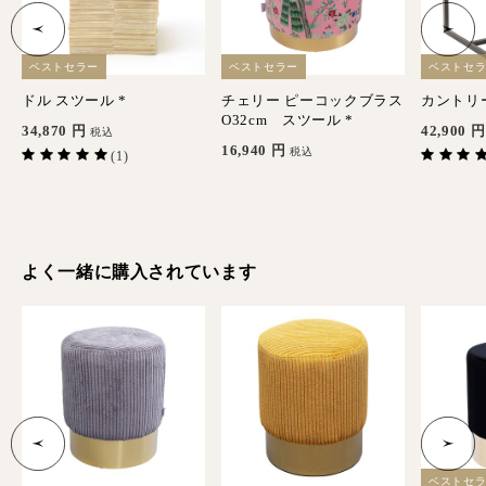
ベストセラー
ベストセラー
ベストセ
ドル スツール *
チェリー ピーコックブラス
カントリ
O32cm スツール *
34,870
円
42,900
円
税込
16,940
円
税込
(1)
よく一緒に購入されています
ベストセ