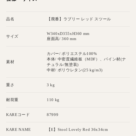
品名
【廃番】ラブリー レッド スツール
W340xD355xH360 mm
サイズ
座面高/ 360 mm
カバー/ ポリエステル100%
本体/ 中密度繊維板（MDF）、パイン材(ナ
素材
チュラル/無塗装)
中材/ ポリウレタン(25 kg/m3)
重さ
3 kg
耐荷重
110 kg
KAREコード
87999
KARE NAME
【E】Stool Lovely Red 36x34cm