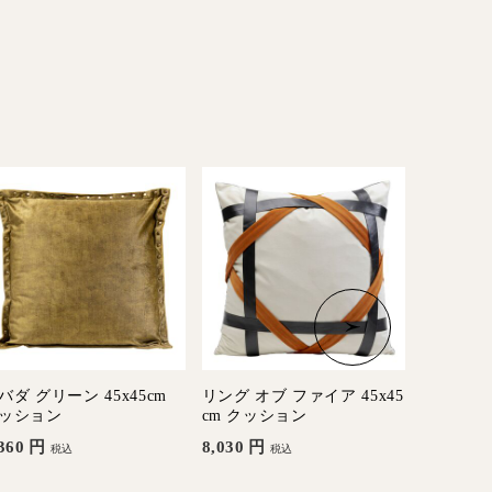
バダ グリーン 45x45cm
リング オブ ファイア 45x45
カラマタサ
ッション
cm クッション
クッショ
360
円
8,030
円
14,960
税込
税込