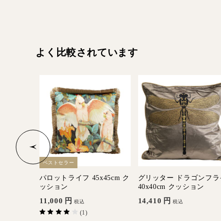
よく比較されています
ベストセラー
 45x45
パロットライフ 45x45cm ク
グリッター ドラゴンフラ
ッション
40x40cm クッション
11,000
円
14,410
円
税込
税込
(1)