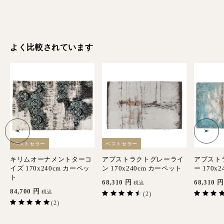
よく比較されています
ベストセラー
ベストセラー
キリムオーナメントターコ
アブストラクトグレーライ
アブスト
イズ 170x240cm カーペッ
ン 170x240cm カーペット
ー 170x
ト
68,310
円
68,310
円
税込
84,700
円
税込
(2)
(2)