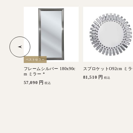
ベストセラー
x32cm
フレームシルバー 180x90c
スプロケットO92cm ミ
m ミラー *
81,510
円
税込
57,090
円
税込