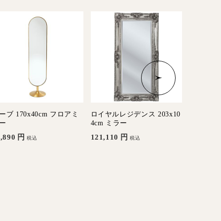
ーブ 170x40cm フロアミ
ロイヤルレジデンス 203x10
ヨーテボリ
ー
4cm ミラー
32,560
,890
円
121,110
円
税込
税込