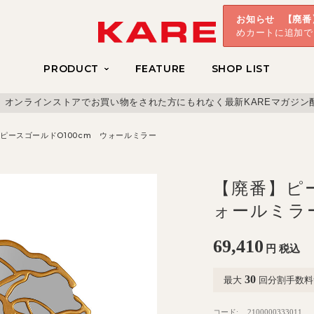
お知らせ
【廃番
めカートに追加で
PRODUCT
FEATURE
SHOP LIST
、オンラインストアでお買い物をされた方にもれなく最新KAREマガジン
ピースゴールドO100cm ウォールミラー
【廃番】ピー
ォールミラ
69,410
円
税込
30
最大
回分割手数料
コード:
2100000333011