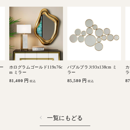
ラー
ホログラムゴールド119x76c
バブルブラス93x138cm ミ
カ
m ミラー
ラー
ラ
81,400
円
85,580
円
87
税込
税込
一覧にもどる