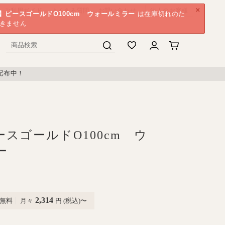
×
ご利用ガイド
よくある質問
お問い合わせ
法人のお客様
】ピースゴールドO100cm ウォールミラー
は在庫切れのた
きません
配布中！
スゴールドO100cm ウ
ー
2,314
無料
月々
円 (税込)〜