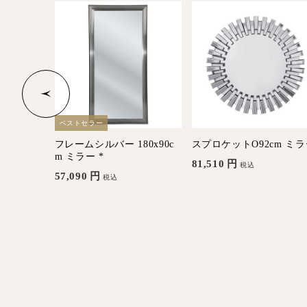
ベストセラー
x32cm
フレームシルバー 180x90c
スプロケットO92cm ミ
m ミラー *
81,510
円
税込
57,090
円
税込