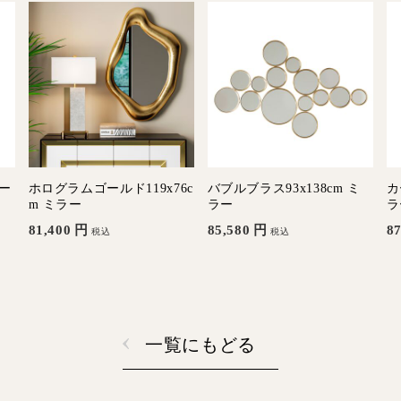
ラー
ホログラムゴールド119x76c
バブルブラス93x138cm ミ
カ
m ミラー
ラー
ラ
81,400
円
85,580
円
87
税込
税込
一覧にもどる