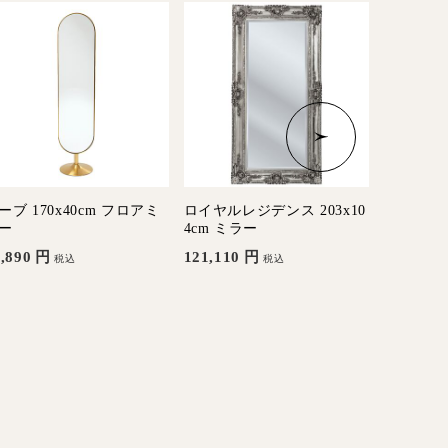
ーブ 170x40cm フロアミ
ロイヤルレジデンス 203x10
ヨーテボリ
ー
4cm ミラー
32,560
,890
円
121,110
円
税込
税込