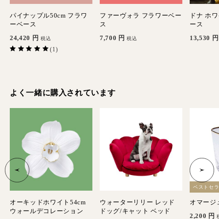
ワ
パイナップル50cm フラワ
ファーヴォラ フラワーベー
ドナ ホ
ーベース
ス
ース
24,420
円
7,700
円
13,530
円
税込
税込
(1)
よく一緒に購入されています
ベストセ
オーキッドホワイト54cm
ウォーターリリー レッド
オマージ
ウォールデコレーション
ドッグ/キャット ベッド
2,200
円