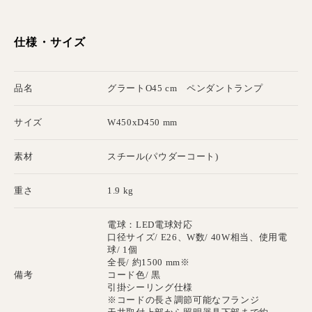
仕様・サイズ
品名
グラートO45 cm ペンダントランプ
サイズ
W450xD450 mm
素材
スチール(パウダーコート)
重さ
1.9 kg
電球：LED電球対応
口径サイズ/ E26、W数/ 40W相当、使用電
球/ 1個
全長/ 約1500 mm※
備考
コード色/ 黒
引掛シーリング仕様
※コードの長さ調節可能なフランジ