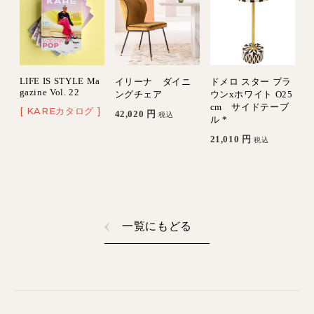
LIFE IS STYLE Ma
イリーナ ダイニ
ドメロ スター ブラ
gazine Vol. 22
ングチェア
ウンxホワイト O25
cm サイドテーブ
[ KAREカタログ ]
42,020
円
税込
ル *
21,010
円
税込
一覧にもどる