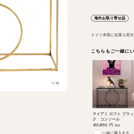
海外お取り寄せ品
ドイツ本国に在庫入荷次
こちらもご一緒に
1
10
/
マイアミ ロフト ブラッ
ク コンソール
80,850
円
税込
一緒に購入する