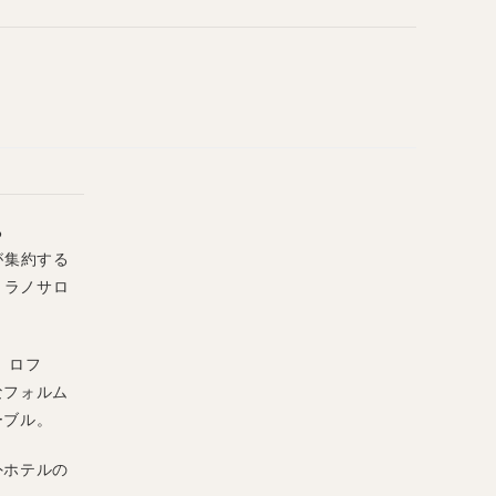
る
ドが集約する
ミラノサロ
 ロフ
なフォルム
ーブル。
外ホテルの