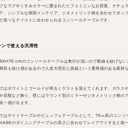
フなラグやくすみカラーに囲まれたたフェミニンなお部屋、ナチュ
ア、シンプルな韓国インテリア、ジオメトリック柄を合わせてポッ
ど様々なテイストに合わせられるコンソールテーブルです。
ーンで使える汎用性
D35XH75 cmのコンソールテーブルは奥行が浅いので動線を妨げな
脚部も抜け感があるので人造大理石と真鍮という重厚感のある素材
。
ではホワイトとゴールドが明るくゲストを迎えてくれます。ガラス
や花瓶など飾り、壁にはラウンド型のミラーやジオメトリック柄の
統一感が出ます。
ではサイドテーブルやビュッフェテーブルとして。75㎝高のコンソ
KAREのダイニングテーブルの高さに合わせてレイアウトすると統