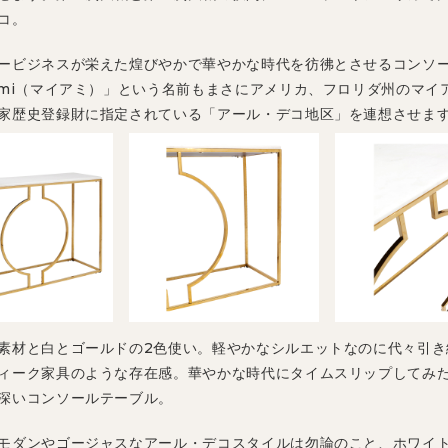
コ。
ービジネスが栄えた煌びやかで華やかな時代を彷彿とさせるコンソ
ami（マイアミ）」という名前もまさにアメリカ、フロリダ州のマイ
家歴史登録財に指定されている「アール・デコ地区」を連想させま
素材と白とゴールドの2色使い。軽やかなシルエットなのに代々引き
ィーク家具のような存在感。華やかな時代にタイムスリップしてみ
深いコンソールテーブル。
モダンやゴージャスなアール・デコスタイルは勿論のこと、ホワイ