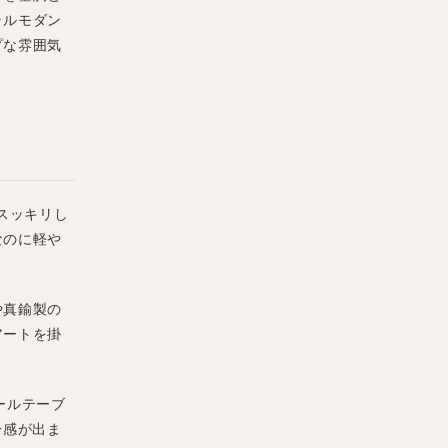
ラルモダン
プな雰囲気
いスッキリし
なのに軽や
や真鍮製の
アートを掛
ールテーブ
一感が出ま