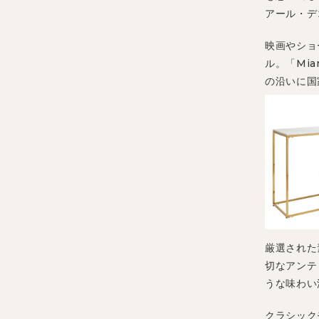
アール・デ
映画やショ
ル。「Mi
の沿いに国
厳選された
切なアンテ
うな味わい
クラシック