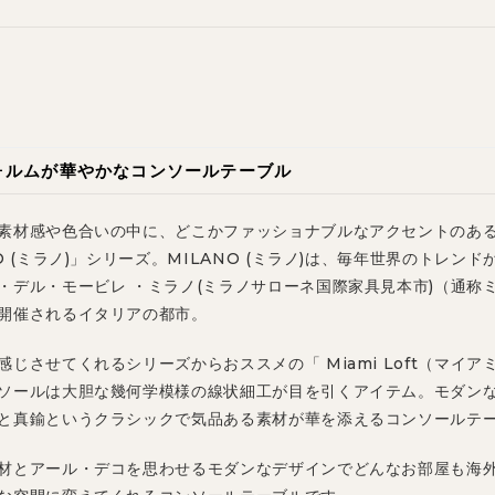
ォルムが華やかなコンソールテーブル
素材感や色合いの中に、どこかファッショナブルなアクセントのあ
O (ミラノ)」シリーズ。MILANO (ミラノ)は、毎年世界のトレン
・デル・モービレ ・ミラノ(ミラノサローネ国際家具見本市)（通称
開催されるイタリアの都市。
感じさせてくれるシリーズからおススメの「 Miami Loft（マイアミ
ソールは大胆な幾何学模様の線状細工が目を引くアイテム。モダン
と真鍮というクラシックで気品ある素材が華を添えるコンソールテ
材とアール・デコを思わせるモダンなデザインでどんなお部屋も海