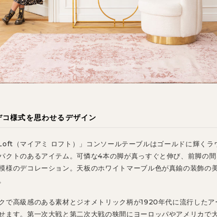
デコ様式を思わせるデザイン
mi Loft（マイアミ ロフト）」コンソールテーブルはゴールドに輝く
パクトのあるアイテム。可憐な4本の脚が真っすぐと伸び、前脚の間
模様のデコレーション。天板のホワイトマーブル色が真鍮の装飾の
。
クで高級感のある素材とジオメトリック柄が1920年代に流行したア
せます。第一次大戦と第二次大戦の狭間にヨーロッパやアメリカで