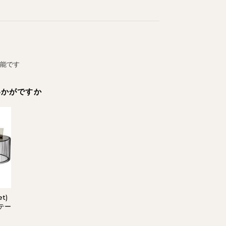
可能です
いかがですか
t)
テー