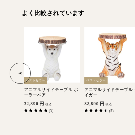
よく比較されています
ベストセラー
ベストセラー
ー サイド
アニマルサイドテーブル ポ
アニマルサイドテーブル 
ーラーベア
イガー
32,890
円
32,890
円
税込
税込
(3)
(5)