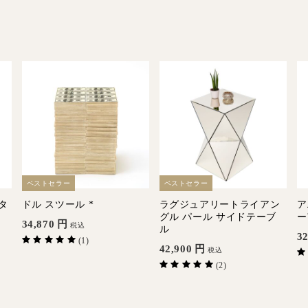
ベストセラー
ベストセラー
タ
ドル スツール *
ラグジュアリートライアン
ア
グル パール サイドテーブ
ー
34,870
円
税込
ル
32
(1)
42,900
円
税込
(2)