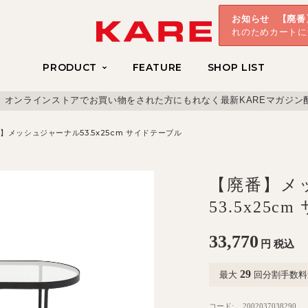
お知らせ
【廃番
れのためカートに
PRODUCT
FEATURE
SHOP LIST
、オンラインストアでお買い物をされた方にもれなく最新KAREマガジン
】メッシュジャーナル53.5x25cm サイドテーブル
【廃番】メ
53.5x25
33,770
円
税込
29
最大
回分割手数料
コード:
2002037038290