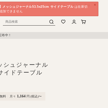
×
ご利用ガイド
よくある質問
お問い合わせ
法人のお客様
】メッシュジャーナル53.5x25cm サイドテーブル
は在庫切
追加できません
配布中！
ッシュジャーナル
cm サイドテーブル
1,164
無料
月々
円 (税込)〜