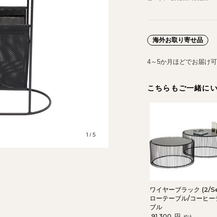
海外お取り寄せ品
4～5か月ほどでお届け
こちらもご一緒に
1
5
/
ワイヤーブラック (2/Se
ローテーブル/コーヒー
ブル
91,300
円
税込