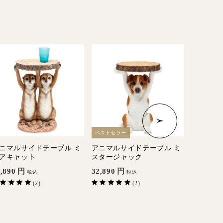
ベストセラー
ベストセラ
ニマルサイドテーブル ミ
アニマルサイドテーブル ミ
アニマル
アキャット
スタージャック
ア
,890
円
32,890
円
32,890
税込
税込
(2)
(2)