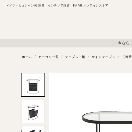
ドイツ・ミュンヘン発 家具・インテリア雑貨 | KARE オンラインストア
今なら
ホーム
/
カテゴリ一覧
/
テーブル・机
/
サイドテーブル
/
【廃番