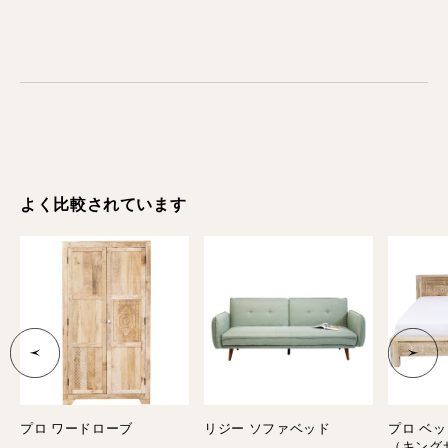
よく比較されています
0
プロ ワードローブ
リジー ソファベッド
プロ ベッド
*
（キング