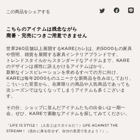
この商品をシェアする
こちらのアイテムは残念ながら
廃番・完売につきご用意できません
世界260店舗以上展開するKARE(カレ)は、約5000もの家具
や照明、雑貨を展開する家具インテリアブランドです。
トレンドスタイルからスタンダードなアイテムまで、KARE
のデザインは感性に訴えかけるアイテムばかり。
新鮮なインスピレーションを求めるすべての方に向け、
KAREは毎年2000ものユニークな新商品を生み出しており、
こういった背景から、在庫限りの商品や人気商品であっても
次シーズンではなくなってしまうアイテムも多くございま
す。
その分、ショップに並んだアイテムたちの出会いは一期一
会。ぜひ、KAREで素敵なアイテムを探してみてください。
「LIFE IS STYLE！（人生とはスタイルだ！）LIFE AGAINST THE
STREAM！（流れに身を任せず、自分の意思で生きよう！）」