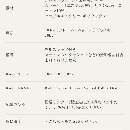
クロスヘッド/ ブナ無垢材、MDF
カバー/ ポリエステル70%、リネン20%、コ
素材
ットン10%
アップホルスタリー/ ポリウレタン
90 kg（フレーム 62kg＋スラッツ2点
重さ
28kg）
専用スラッツ付き
備考
マットレスやクッションなどの撮影備品は含
まれておりません。
KAREコード
78482+85380*2
KARE NAME
Bed City Spirit Linen Natural 160x200cm
配送ランク F (配送先により異なりますの
配送ランク
こちら
で、
よりご確認ください)
こちら
取扱説明
＜
＞をご確認ください。