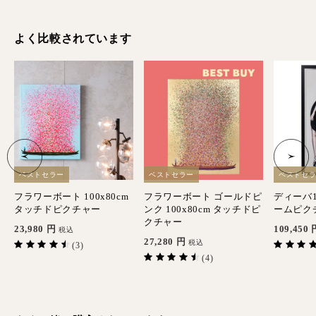
よく比較されています
ベストセラー
ベストセラー
ベストセ
グ
フラワーボート 100x80cm
フラワーボート ゴールドピ
ディーバ17
タッチドピクチャー
ンク 100x80cm タッチドピ
ームピク
クチャー
23,980
円
109,450
税込
27,280
円
税込
(3)
(4)