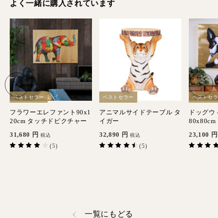
よく一緒に購入されています
ベストセラー
ベストセラー
ベストセ
ピ
フラワーエレファント90x1
アニマルサイドテーブル タ
ドッグウ
ピ
20cm タッチドピクチャー
イガー
80x80c
31,680
円
32,890
円
23,100
円
税込
税込
(5)
(5)
一覧にもどる