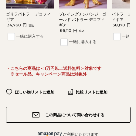
ゴリラバトラー デコフィ
プレイングチンパンジーゴ
バトラーフレ
ギア
ールド バトラー デコフィ
ィギア
34,760
円
ギア
38,170
円
税込
税
66,110
円
税込
一緒に購入する
一緒に
一緒に購入する
・こちらの商品は＜1万円以上送料無料＞対象です
※セール品、キャンペーン商品は対象外
ほしい物リストに追加
比較リストに追加
この商品について問い合わせする
ご利用いただけます