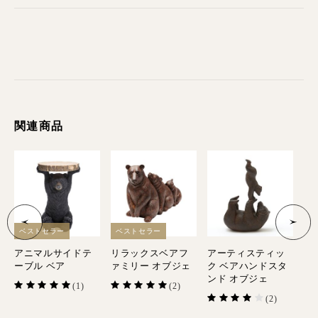
関連商品
ベストセラー
ベストセラー
ベ
アニマルサイドテ
リラックスベアフ
アーティスティッ
プ
ーブル ベア
ァミリー オブジェ
ク ベアハンドスタ
コ
ンド オブジェ
タ
(1)
(2)
(2)