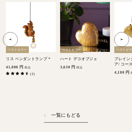
ベストセラー
ベストセラー
ベストセ
ッ
リス ペンダントランプ *
ハート デコオブジェ
プレイン
ア/ コー
41,800
円
3,630
円
税込
税込
4,180
円
(4)
一覧にもどる