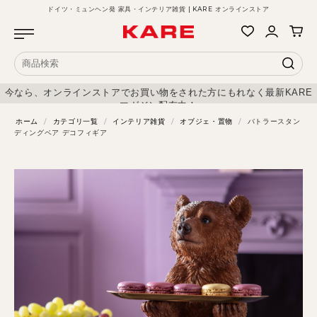
ドイツ・ミュンヘン発 家具・インテリア雑貨 | KARE オンラインストア
今なら、オンラインストアでお買い物をされた方にもれなく最新KARE
マガジン配布中！
ホーム
/
カテゴリ一覧
/
インテリア雑貨
/
オブジェ・置物
/
バトラースタン
ディングベア デコフィギア