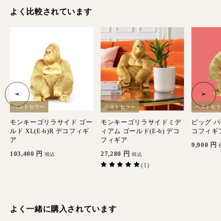
よく比較されています
ベストセラー
ベストセラー
ベストセ
ブ
モンキーゴリラサイド ゴー
モンキーゴリラサイドミデ
ピッグ パ
ルド XL(E-b)R デコフィギ
ィアム ゴールド(E-b) デコ
コフィギ
ア
フィギア
9,900
円
103,400
円
27,280
円
税込
税込
(1)
よく一緒に購入されています