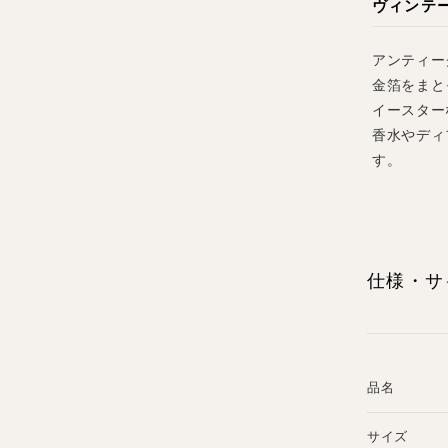
ヴィンテ
アンティー
金箔をまと
イースター
香水やディ
す。
仕様・サ
品名
サイズ