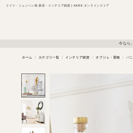
ドイツ・ミュンヘン発 家具・インテリア雑貨 | KARE オンラインストア
今なら
ホーム
/
カテゴリ一覧
/
インテリア雑貨
/
オブジェ・置物
/
バニ