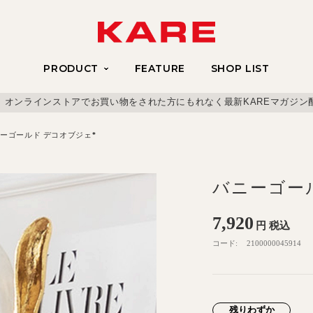
PRODUCT
FEATURE
SHOP LIST
、オンラインストアでお買い物をされた方にもれなく最新KAREマガジン
ーゴールド デコオブジェ*
バニーゴー
7,920
円
税込
コード:
2100000045914
残りわずか