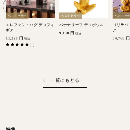
ベストセラー
ベストセラー
ベストセ
ポ
エレファントハグ デコフィ
バナナリーフ デコボウル
ゴリラバ
ギア
ア
9,130
円
税込
11,220
円
34,760
円
税込
(1)
一覧にもどる
特集