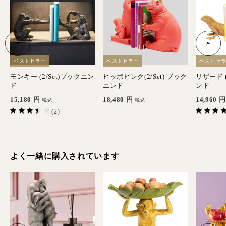
ベストセラー
ベストセラー
ベストセ
ン
モンキー (2/Set)ブックエン
ヒッポピンク(2/Set) ブック
リザード (
ド
エンド
ンド
15,180
円
18,480
円
14,960
円
税込
税込
(2)
よく一緒に購入されています