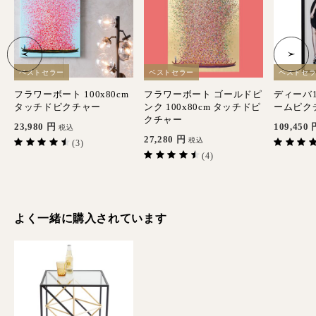
ベストセラー
ベストセラー
ベストセ
8
フラワーボート 100x80cm
フラワーボート ゴールドピ
ディーバ17
タッチドピクチャー
ンク 100x80cm タッチドピ
ームピク
クチャー
23,980
円
109,450
税込
27,280
円
税込
(3)
(4)
よく一緒に購入されています