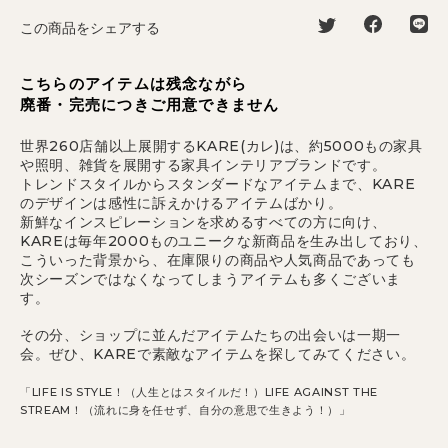
この商品をシェアする
こちらのアイテムは残念ながら
廃番・完売につきご用意できません
世界260店舗以上展開するKARE(カレ)は、約5000もの家具
や照明、雑貨を展開する家具インテリアブランドです。
トレンドスタイルからスタンダードなアイテムまで、KARE
のデザインは感性に訴えかけるアイテムばかり。
新鮮なインスピレーションを求めるすべての方に向け、
KAREは毎年2000ものユニークな新商品を生み出しており、
こういった背景から、在庫限りの商品や人気商品であっても
次シーズンではなくなってしまうアイテムも多くございま
す。
その分、ショップに並んだアイテムたちの出会いは一期一
会。ぜひ、KAREで素敵なアイテムを探してみてください。
「LIFE IS STYLE！（人生とはスタイルだ！）LIFE AGAINST THE
STREAM！（流れに身を任せず、自分の意思で生きよう！）」