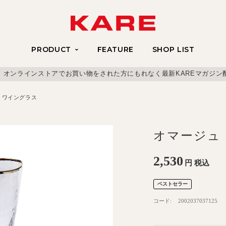
PRODUCT
FEATURE
SHOP LIST
、オンラインストアでお買い物をされた方にもれなく最新KAREマガジン
 ワイングラス
オマージュ
2,530
円
税込
ベストセラー
コード:
2002037037125