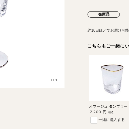
在庫品
約10日ほどでお届け可
こちらもご一緒に
1
9
/
オマージュ タンブラー
2,200
円
税込
一緒に購入する