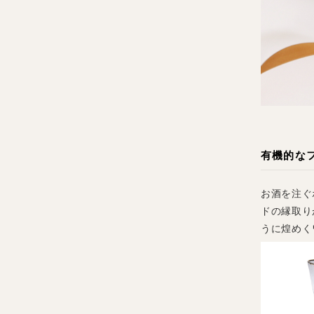
有機的な
お酒を注ぐ
ドの縁取り
うに煌めく