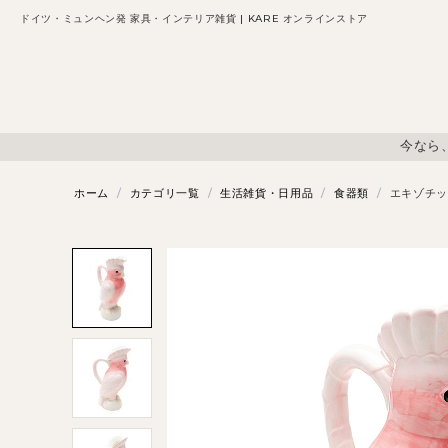
ドイツ・ミュンヘン発 家具・インテリア雑貨 | KARE オンラインストア
今なら
ホーム
/
カテゴリ一覧
/
生活雑貨・日用品
/
食器類
/
エキゾチッ