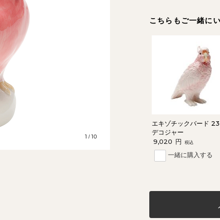
こちらもご一緒に
エキゾチックバード 23
デコジャー
1
10
/
9,020
円
税込
一緒に購入する