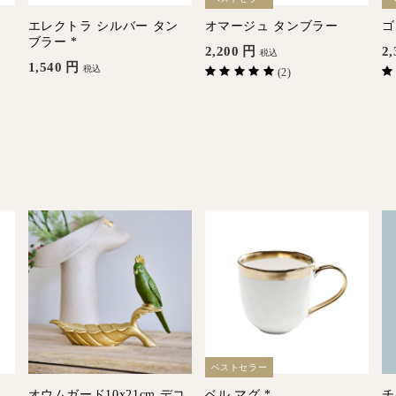
エレクトラ シルバー タン
オマージュ タンブラー
ゴ
ブラー *
2,200
円
2,
税込
1,540
円
税込
(2)
ベストセラー
m
オウムガード10x21cm デコ
ベル マグ *
チ