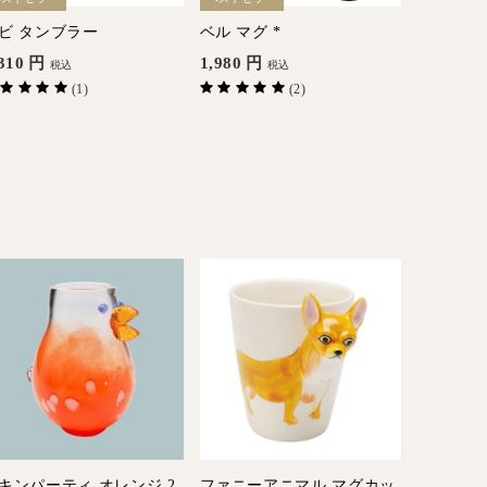
ビ タンブラー
ベル マグ *
ゴビ ワイ
310
円
1,980
円
2,750
円
税込
税込
(1)
(2)
キンパーティ オレンジ 2
ファニーアニマル マグカッ