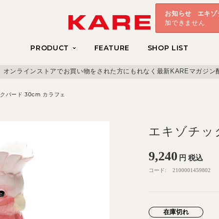
お知らせ
エキゾ
加できません
PRODUCT
FEATURE
SHOP LIST
、オンラインストアでお買い物をされた方にもれなく最新KAREマガジン
クバード 30cm カラフェ
エキゾチック
9,240
円
税込
コード:
2100001459802
在庫切れ