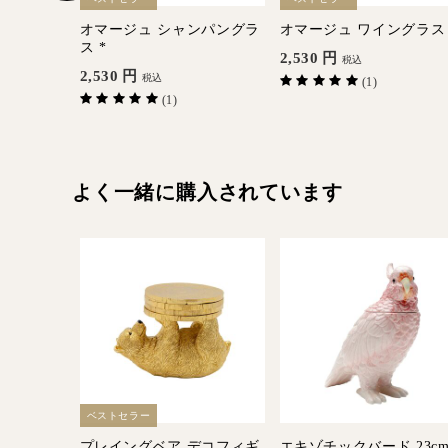
ート
オマージュ シャンパングラ
オマージュ ワイングラス
ス *
2,530
円
税込
2,530
円
税込
(1)
(1)
よく一緒に購入されています
ベストセラー
プレイングベア デコフィギ
エキゾチックバード 23c