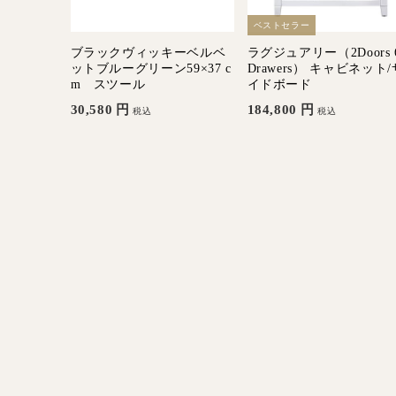
ベストセラー
ブラックヴィッキーベルベ
ラグジュアリー（2Doors 
ットブルーグリーン59×37 c
Drawers） キャビネット/
m スツール
イドボード
30,580
円
184,800
円
税込
税込