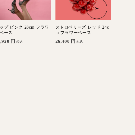
ップ ピンク 28cm フラワ
ストロベリーズ レッド 24c
アーシース
ベース
m フラワーベース
フラワー
,920
円
26,400
円
5,390
円
税込
税込