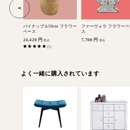
ーベース
パイナップル50cm フラワー
ファーヴォラ フラワーベ
ベース
ス
24,420
円
7,700
円
税込
税込
(1)
よく一緒に購入されています