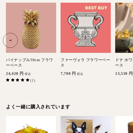
パイナップル50cm フラワ
ファーヴォラ フラワーベー
ドナ ホ
ーベース
ス
ース
24,420
円
7,700
円
13,530
円
税込
税込
(1)
よく一緒に購入されています