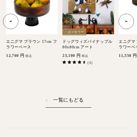
ベストセラー
エニグマ ブラウン 17cm フ
ドッグウィズパイナップル
エニグマ 
ラワーベース
80x80cm アート
ラワーベ
12,760
円
23,100
円
11,550
円
税込
税込
(4)
一覧にもどる