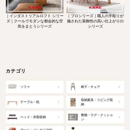
｜インダストリアルロフト シリー
｜プロシリーズ｜職人の手彫りが
ズ｜クールでモダンな都会的な空
施された装飾性の高い仕上がりの
気をまとうシリーズ
シリーズ
カテゴリ
ソファ
椅子・チェア
収納家具・リビング収
テーブル・机
納
敷物・ラグ・クッショ
ベッド・衣類収納
ン
アート・インテリア絵