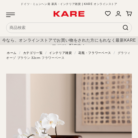
ドイツ・ミュンヘン発 家具・インテリア雑貨 | KARE オンラインストア
今なら、オンラインストアでお買い物をされた方にもれなく最新KARE
マガジン配布中！
ホーム
/
カテゴリ一覧
/
インテリア雑貨
/
花瓶・フラワーベース
/
グラツィ
オーゾ ブラウン 32cm フラワーベース