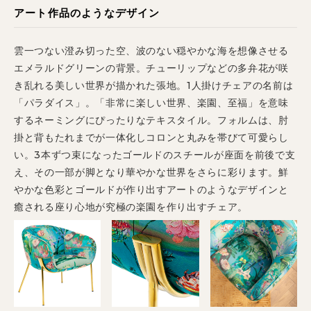
アート作品のようなデザイン
雲一つない澄み切った空、波のない穏やかな海を想像させる
エメラルドグリーンの背景。チューリップなどの多弁花が咲
き乱れる美しい世界が描かれた張地。1人掛けチェアの名前は
「パラダイス」。「非常に楽しい世界、楽園、至福」を意味
するネーミングにぴったりなテキスタイル。フォルムは、肘
掛と背もたれまでが一体化しコロンと丸みを帯びて可愛らし
い。3本ずつ束になったゴールドのスチールが座面を前後で支
え、その一部が脚となり華やかな世界をさらに彩ります。鮮
やかな色彩とゴールドが作り出すアートのようなデザインと
癒される座り心地が究極の楽園を作り出すチェア。