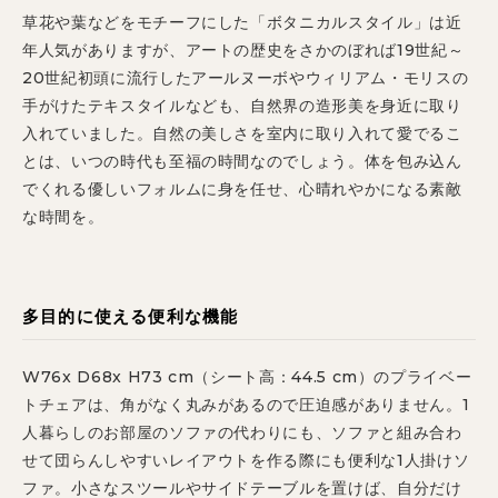
草花や葉などをモチーフにした「ボタニカルスタイル」は近
年人気がありますが、アートの歴史をさかのぼれば19世紀～
20世紀初頭に流行したアールヌーボやウィリアム・モリスの
手がけたテキスタイルなども、自然界の造形美を身近に取り
入れていました。自然の美しさを室内に取り入れて愛でるこ
とは、いつの時代も至福の時間なのでしょう。体を包み込ん
でくれる優しいフォルムに身を任せ、心晴れやかになる素敵
な時間を。
多目的に使える便利な機能
W76x D68x H73 cm（シート高：44.5 cm）のプライベー
トチェアは、角がなく丸みがあるので圧迫感がありません。1
人暮らしのお部屋のソファの代わりにも、ソファと組み合わ
せて団らんしやすいレイアウトを作る際にも便利な1人掛けソ
ファ。小さなスツールやサイドテーブルを置けば、自分だけ