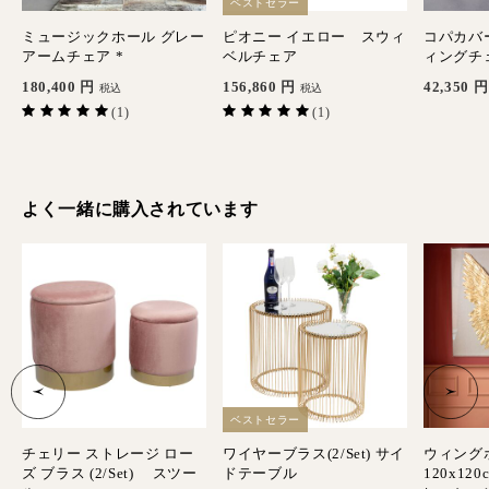
ベストセラー
ミュージックホール グレー
ピオニー イエロー スウィ
コパカバ
アームチェア *
ベルチェア
ィングチ
180,400
円
156,860
円
42,350
円
税込
税込
(1)
(1)
よく一緒に購入されています
ベストセラー
デ
チェリー ストレージ ロー
ワイヤーブラス(2/Set) サイ
ウィング
ズ ブラス (2/Set) スツー
ドテーブル
120x12