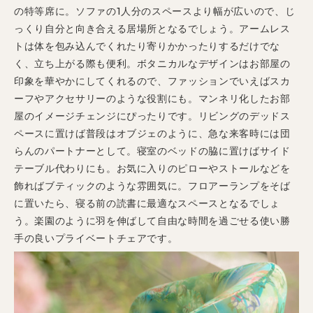
の特等席に。ソファの1人分のスペースより幅が広いので、じ
っくり自分と向き合える居場所となるでしょう。アームレス
トは体を包み込んでくれたり寄りかかったりするだけでな
く、立ち上がる際も便利。ボタニカルなデザインはお部屋の
印象を華やかにしてくれるので、ファッションでいえばスカ
ーフやアクセサリーのような役割にも。マンネリ化したお部
屋のイメージチェンジにぴったりです。リビングのデッドス
ペースに置けば普段はオブジェのように、急な来客時には団
らんのパートナーとして。寝室のベッドの脇に置けばサイド
テーブル代わりにも。お気に入りのピローやストールなどを
飾ればブティックのような雰囲気に。フロアーランプをそば
に置いたら、寝る前の読書に最適なスペースとなるでしょ
う。楽園のように羽を伸ばして自由な時間を過ごせる使い勝
手の良いプライベートチェアです。