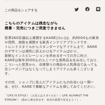
この商品をシェアする
こちらのアイテムは残念ながら
廃番・完売につきご用意できません
世界260店舗以上展開するKARE(カレ)は、約5000もの家具
や照明、雑貨を展開する家具インテリアブランドです。
トレンドスタイルからスタンダードなアイテムまで、KARE
のデザインは感性に訴えかけるアイテムばかり。
新鮮なインスピレーションを求めるすべての方に向け、
KAREは毎年2000ものユニークな新商品を生み出しており、
こういった背景から、在庫限りの商品や人気商品であっても
次シーズンではなくなってしまうアイテムも多くございま
す。
その分、ショップに並んだアイテムたちの出会いは一期一
会。ぜひ、KAREで素敵なアイテムを探してみてください。
「LIFE IS STYLE！（人生とはスタイルだ！）LIFE AGAINST THE
STREAM！（流れに身を任せず、自分の意思で生きよう！）」