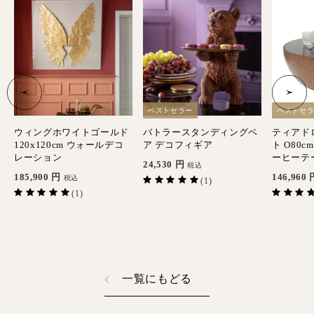
ベストセラー
ベストセ
ウィングホワイトゴールド
バトラースタンディングベ
ティアド
120x120cm ウォールデコ
ア デコフィギア
ト O80
レーション
ーヒーテ
24,530
円
税込
185,900
円
146,960
税込
(1)
(1)
一覧にもどる