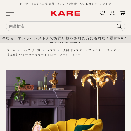
ドイツ・ミュンヘン発 家具・インテリア雑貨 | KARE オンラインストア
今なら、オンラインストアでお買い物をされた方にもれなく最新KARE
マガジン配布中！
ホーム
/
カテゴリ一覧
/
ソファ
/
1人掛けソファー・プライベートチェア
/
【廃番】ウォーターリリーイエロー アームチェア*