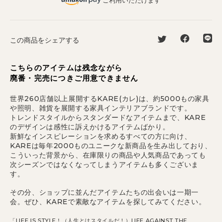
ご利用いただけます
この商品をシェアする
こちらのアイテムは残念ながら
廃番・完売につきご用意できません
世界260店舗以上展開するKARE(カレ)は、約5000もの家具
や照明、雑貨を展開する家具インテリアブランドです。
トレンドスタイルからスタンダードなアイテムまで、KARE
のデザインは感性に訴えかけるアイテムばかり。
新鮮なインスピレーションを求めるすべての方に向け、
KAREは毎年2000ものユニークな新商品を生み出しており、
こういった背景から、在庫限りの商品や人気商品であっても
次シーズンではなくなってしまうアイテムも多くございま
す。
その分、ショップに並んだアイテムたちの出会いは一期一
会。ぜひ、KAREで素敵なアイテムを探してみてください。
「LIFE IS STYLE！（人生とはスタイルだ！）LIFE AGAINST THE